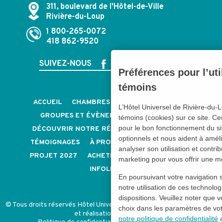
311, boulevard de l'Hôtel-de-Ville
Rivière-du-Loup
1 800-265-0072
418 862-9520
SUIVEZ-NOUS
Préférences pour l’uti
témoins
ACCUEIL
CHAMBRES ET SUITES
FORFAITS
L’Hôtel Universel de Rivière-du-
GROUPES ET ÉVÈNEMENTS
CARRIÈRES
témoins (cookies) sur ce site. Ce
pour le bon fonctionnement du si
DÉCOUVRIR NOTRE RÉGION
NOUS JOINDRE
optionnels et nous aident à amélio
TÉMOIGNAGES
À PROPOS
NOS POLITIQUES
analyser son utilisation et contri
PROJET 2027
ACHETER UNE CARTE-CADEAU
marketing pour vous offrir une m
INFOLETTRE
En poursuivant votre navigation 
notre utilisation de ces technolog
dispositions. Veuillez noter que
© Tous droits réservés Hôtel Universel - CITQ: 054854 -
Conception
choix dans les paramètres de vo
et réalisation
notre politique de confidentialité
a