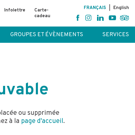
FR
ANÇAIS
|
En
glish
Infolettre
Carte-
cadeau
GROUPES ET ÉVÈNEMENTS
SERVICES
ouvable
éplacée ou supprimée
nez à la
page d'accueil
.