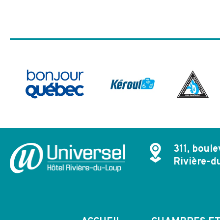
311, boule
Rivière-d